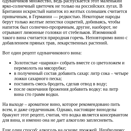
одуванчиков множество, ведь распускается этот маленький
ярко-солнечный цветочек не только на российских лугах. В
Британии искристый напиток из желтых солнышек считается
привычным, в Германии — редкостью. Некоторые народы
берут только желтые лепестки соцветий, добиваясь, чтобы
напиток был солнечно-прозрачным, другие, наоборот, не
отрывают лимонные головки от стебельков. Изюминкой
такого вина считается природная горечь. Неповторимо вино с
добавлением пряных трав, лекарственных растений.
Вот один рецепт одуванчикового вина:
Золотистые «шарики» собрать вместе со цветоложем и
перемолоть на мясорубке;
в полученный состав добавить сахар: литр сока – четыре
ложки сахарного песка;
поставить смесь бродить, сделав отвод в воду;
после окончания брожения добавить водку: на литр
вина сто грамм водки.
На выходе – ароматное вино, которое рекомендовано пить
всем, и даже сердечникам. Однако, настоящие виноделы
бракуют этот рецепт, считая, что водка является консервантом
для вина, и именно она не дает алкоголю заплесневеть.
Еще один способ: алкоголь на основе дрожжей. Необходимо: