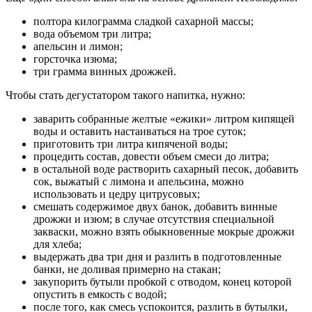
полтора килограмма сладкой сахарной массы;
вода объемом три литра;
апельсин и лимон;
горсточка изюма;
три грамма винных дрожжей.
Чтобы стать дегустатором такого напитка, нужно:
заварить собранные желтые «ежики» литром кипящей
воды и оставить настаиваться на трое суток;
приготовить три литра кипяченой воды;
процедить состав, довести объем смеси до литра;
в остальной воде растворить сахарный песок, добавить
сок, выжатый с лимона и апельсина, можно
использовать и цедру цитрусовых;
смешать содержимое двух банок, добавить винные
дрожжи и изюм; в случае отсутствия специальной
закваски, можно взять обыкновенные мокрые дрожжи
для хлеба;
выдержать два три дня и разлить в подготовленные
банки, не доливая примерно на стакан;
закупорить бутыли пробкой с отводом, конец которой
опустить в емкость с водой;
после того, как смесь успокоится, разлить в бутылки,