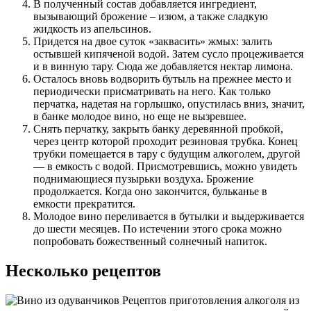
В полученный состав добавляется ингредиент,
вызывающий брожение – изюм, а также сладкую
жидкость из апельсинов.
Придется на двое суток «заквасить» жмых: залить
остывшей кипяченой водой. Затем сусло процеживается
и в винную тару. Сюда же добавляется нектар лимона.
Осталось вновь водворить бутыль на прежнее место и
периодически присматривать на него. Как только
перчатка, надетая на горлышко, опустилась вниз, значит,
в банке молодое вино, но еще не вызревшее.
Снять перчатку, закрыть банку деревянной пробкой,
через центр которой проходит резиновая трубка. Конец
трубки помещается в тару с будущим алкоголем, другой
— в емкость с водой. Присмотревшись, можно увидеть
поднимающиеся пузырьки воздуха. Брожение
продолжается. Когда оно закончится, бульканье в
емкости прекратится.
Молодое вино переливается в бутылки и выдерживается
до шести месяцев. По истечении этого срока можно
попробовать божественный солнечный напиток.
Несколько рецептов
Рецептов приготовления алкоголя из