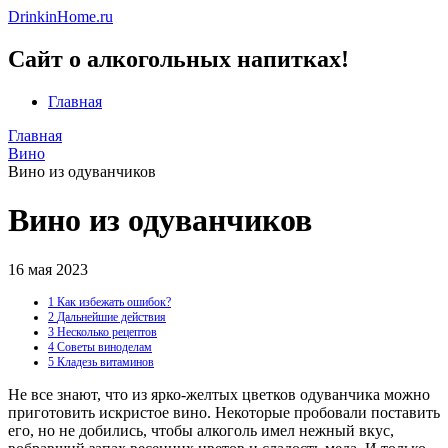
DrinkinHome.ru
Сайт о алкогольных напитках!
Главная
Главная
Вино
Вино из одуванчиков
Вино из одуванчиков
16 мая 2023
1
Как избежать ошибок?
2
Дальнейшие действия
3
Несколько рецептов
4
Советы виноделам
5
Кладезь витаминов
Не все знают, что из ярко-желтых цветков одуванчика можно
приготовить искристое вино. Некоторые пробовали поставить
его, но не добились, чтобы алкоголь имел нежный вкус,