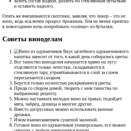
залить состав водкой, разлить по стеклянным бутылкам
и оставить надолго.
Опять же вмешиваются скептики, заявляя, что ликер – это не
вино, ведь исключен процесс брожения. Тем не менее приятно
в новогоднюю ночь попробовать «солнце» из бутылки.
Советы виноделам
Вкус целебного одуванчикового
напитка зависит от того, в какой день собирались цветы.
Все таинство виноделия начинается прямо на лугу:
отделяются только лепестки, складываются в
стеклянную тару, утрамбовываются и слой за слоем
пересыпаются сахаром.
Берутся только полностью раскрывшиеся цветы.
Придя со сбором домой, творить с ним таинства по
выбранному рецепту.
Можно настаивать молодое вино на травах; подойдет
мята, чабрец, душица и многие другие.
Вместо цитрусовых можно использовать винные
дрожжи.
Изюм взаимозаменяем сушеной малиной.
Готовое вино из одуванчиков универсально, его можно
смешать с любым имеющимся вином.