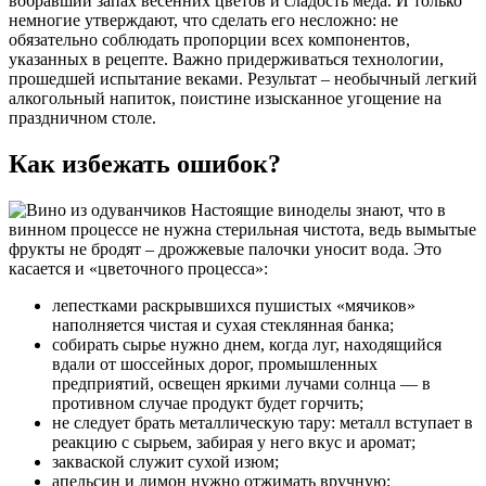
вобравший запах весенних цветов и сладость меда. И только
немногие утверждают, что сделать его несложно: не
обязательно соблюдать пропорции всех компонентов,
указанных в рецепте. Важно придерживаться технологии,
прошедшей испытание веками. Результат – необычный легкий
алкогольный напиток, поистине изысканное угощение на
праздничном столе.
Как избежать ошибок?
Настоящие виноделы знают, что в
винном процессе не нужна стерильная чистота, ведь вымытые
фрукты не бродят – дрожжевые палочки уносит вода. Это
касается и «цветочного процесса»:
лепестками раскрывшихся пушистых «мячиков»
наполняется чистая и сухая стеклянная банка;
собирать сырье нужно днем, когда луг, находящийся
вдали от шоссейных дорог, промышленных
предприятий, освещен яркими лучами солнца — в
противном случае продукт будет горчить;
не следует брать металлическую тару: металл вступает в
реакцию с сырьем, забирая у него вкус и аромат;
закваской служит сухой изюм;
апельсин и лимон нужно отжимать вручную;