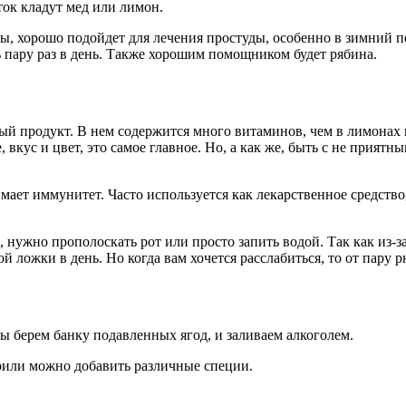
ок кладут мед или лимон.
 хорошо подойдет для лечения простуды, особенно в зимний пе
ь пару раз в день. Также хорошим помощником будет рябина.
й продукт. В нем содержится много витаминов, чем в лимонах и
 вкус и цвет, это самое главное. Но, а как же, быть с не прият
мает иммунитет. Часто используется как лекарственное средств
нужно прополоскать рот или просто запить водой. Так как из-за
й ложки в день. Но когда вам хочется расслабиться, то от пару 
ы берем банку подавленных ягод, и заливаем алкоголем.
рили можно добавить различные специи.