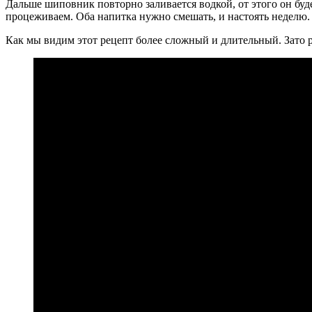
Дальше шиповник повторно заливается водкой, от этого он буде
процеживаем. Оба напитка нужно смешать, и настоять неделю.
Как мы видим этот рецепт более сложный и длительный. Зато 