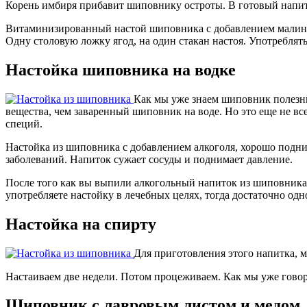
Корень имбиря прибавит шиповнику остроты. В готовый напит
Витаминизированный настой шиповника с добавлением малины,
Одну столовую ложку ягод, на один стакан настоя. Употреблят
Настойка шиповника на водке
Как мы уже знаем шиповник полезны
вещества, чем заваренный шиповник на воде. Но это еще не все,
специй.
Настойка из шиповника с добавлением алкоголя, хорошо подни
заболеваний. Напиток сужает сосуды и поднимает давление.
После того как вы выпили алкогольный напиток из шиповника, 
употребляете настойку в лечебных целях, тогда достаточно одно
Настойка на спирту
Для приготовления этого напитка, м
Настаиваем две недели. Потом процеживаем. Как мы уже гово
Шиповник с лавровым листом и медом