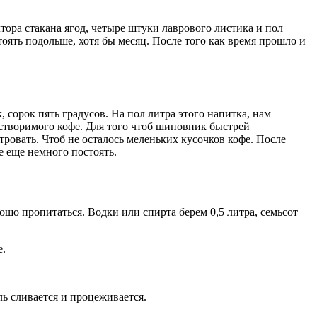
тора стакана ягод, четыре штуки лаврового листика и пол
оять подольше, хотя бы месяц. После того как время прошло и
 сорок пять градусов. На пол литра этого напитка, нам
астворимого кофе. Для того чтоб шиповник быстрей
тровать. Чтоб не осталось меленьких кусочков кофе. После
е еще немного постоять.
шо пропитаться. Водки или спирта берем 0,5 литра, семьсот
е.
ль сливается и процеживается.