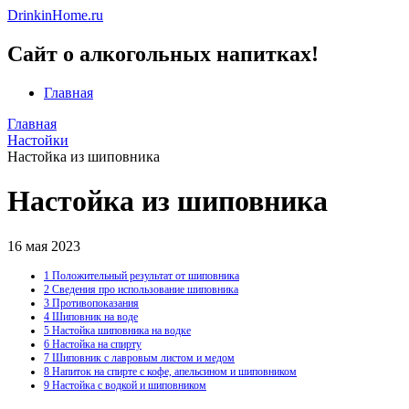
DrinkinHome.ru
Сайт о алкогольных напитках!
Главная
Главная
Настойки
Настойка из шиповника
Настойка из шиповника
16 мая 2023
1
Положительный результат от шиповника
2
Сведения про использование шиповника
3
Противопоказания
4
Шиповник на воде
5
Настойка шиповника на водке
6
Настойка на спирту
7
Шиповник с лавровым листом и медом
8
Напиток на спирте с кофе, апельсином и шиповником
9
Настойка с водкой и шиповником