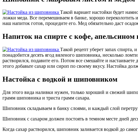
Такой вариант настойки будет намно
ложки меда. Все перемешиваем в банке, хорошо переколотить и 
наш напиток готов, процедите его. Мед обязательно даст осадок
Напиток на спирте с кофе, апельсином
Такой рецепт уберет запах спирта, и
понадобится десять ягод вяленого шиповника, несколько ломт
растворился, подавите его. Потом все смешайте и настаиваете 
этого добавьте сахар или сироп по своему вкусу. Настойка долж
Настойка с водкой и шиповником
Для этого вида наливки нужен, только хороший и свежий шипов
грамм шиповника и триста грамм сахара.
Шиповник складываем в банку слоями, и каждый слой перетруш
Шиповник с сахаром должен постоять в темном месте дней деся
Когда сахар растворился, шиповник заливается водкой до самог