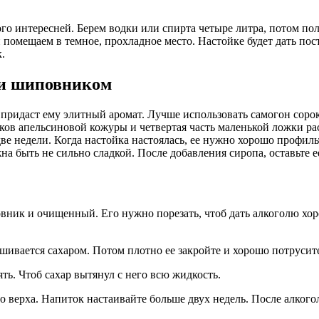
го интересней. Берем водки или спирта четыре литра, потом пол
помещаем в темное, прохладное место. Настойке будет дать пост
.
 и шиповником
 придаст ему элитный аромат. Лучше использовать самогон сорок,
иков апельсиновой кожуры и четвертая часть маленькой ложки р
две недели. Когда настойка настоялась, ее нужно хорошо профиль
на быть не сильно сладкой. После добавления сиропа, оставьте е
ник и очищенный. Его нужно порезать, чтоб дать алкоголю хоро
ивается сахаром. Потом плотно ее закройте и хорошо потрусит
ть. Чтоб сахар вытянул с него всю жидкость.
о верха. Напиток настаивайте больше двух недель. После алкого