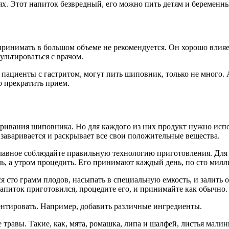
ях. Этот напиток безвредный, его можно пить детям и беременны
принимать в большом объеме не рекомендуется. Он хорошо влияе
льтироваться с врачом.
и пациенты с гастритом, могут пить шиповник, только не много. 
о прекратить прием.
аривания шиповника. Но для каждого из них продукт нужно исп
аваривается и раскрывает все свои положительные вещества.
лавное соблюдайте правильную технологию приготовления. Для 
ь, а утром процедить. Его принимают каждый день, по сто милл
 сто грамм плодов, насыпать в специальную емкость, и залить 
напиток приготовился, процедите его, и принимайте как обычно.
ентировать. Например, добавить различные ингредиенты.
 травы. Такие, как, мята, ромашка, липа и шалфей, листья мал