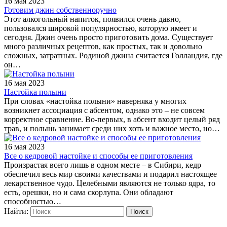
16 мая 2023
Готовим джин собственноручно
Этот алкогольный напиток, появился очень давно,
пользовался широкой популярностью, которую имеет и
сегодня. Джин очень просто приготовить дома. Существует
много различных рецептов, как простых, так и довольно
сложных, затратных. Родиной джина считается Голландия, где
он…
16 мая 2023
Настойка полыни
При словах «настойка полыни» наверняка у многих
возникнет ассоциация с абсентом, однако это – не совсем
корректное сравнение. Во-первых, в абсент входит целый ряд
трав, и полынь занимает среди них хоть и важное место, но…
16 мая 2023
Все о кедровой настойке и способы ее приготовления
Произрастая всего лишь в одном месте – в Сибири, кедр
обеспечил весь мир своими качествами и подарил настоящее
лекарственное чудо. Целебными являются не только ядра, то
есть, орешки, но и сама скорлупа. Они обладают
способностью…
Найти: