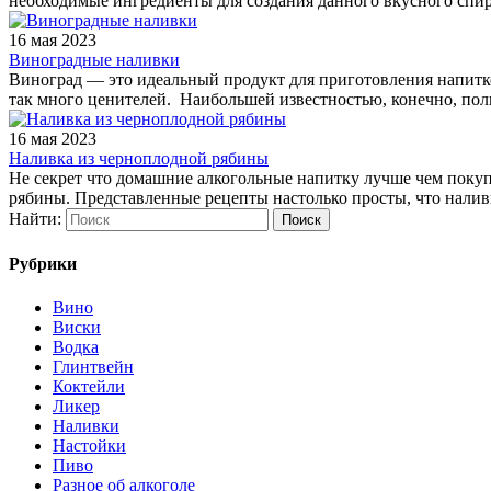
необходимые ингредиенты для создания данного вкусного спи
16 мая 2023
Виноградные наливки
Виноград — это идеальный продукт для приготовления напитков,
так много ценителей. Наибольшей известностью, конечно, пол
16 мая 2023
Наливка из черноплодной рябины
Не секрет что домашние алкогольные напитку лучше чем покупн
рябины. Представленные рецепты настолько просты, что нали
Найти:
Рубрики
Вино
Виски
Водка
Глинтвейн
Коктейли
Ликер
Наливки
Настойки
Пиво
Разное об алкоголе