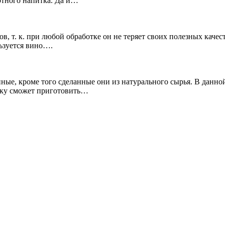
ртного напитка. Да и…
 т. к. при любой обработке он не теряет своих полезных качест
ьзуется вино….
ые, кроме того сделанные они из натурального сырья. В данной
вку сможет приготовить…