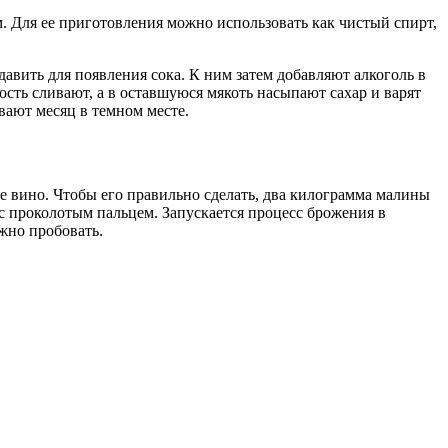
 Для ее приготовления можно использовать как чистый спирт,
авить для появления сока. К ним затем добавляют алкоголь в
сть сливают, а в оставшуюся мякоть насыпают сахар и варят
вают месяц в темном месте.
е вино. Чтобы его правильно сделать, два килограмма малины
с проколотым пальцем. Запускается процесс брожения в
жно пробовать.