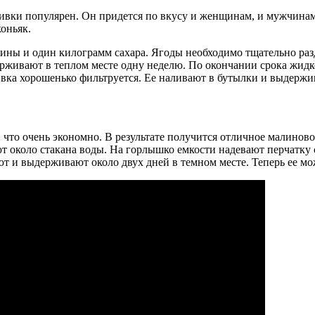
ивки популярен. Он придется по вкусу и женщинам, и мужчинам.
оньяк.
ины и один килограмм сахара. Ягоды необходимо тщательно разд
рживают в теплом месте одну неделю. По окончании срока жидко
ливка хорошенько фильтруется. Ее наливают в бутылки и выдержи
что очень экономно. В результате получится отличное малиново
т около стакана воды. На горлышко емкости надевают перчатку 
т и выдерживают около двух дней в темном месте. Теперь ее мо