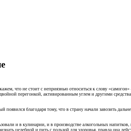
не
скажем, что не стоит с неприязнью относиться к слову «самого
войной перегонкой, активированным углем и другими средствами,
й появился благодаря тому, что в страну начали завозить даль
ьзовали и в кулинарии, и в производстве алкогольных напитков,
знать целебной и пить с пользой для здоровья, правда она дейс