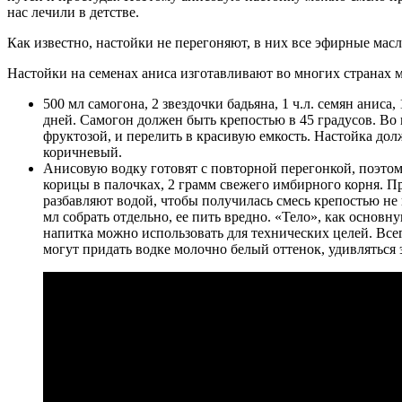
нас лечили в детстве.
Как известно, настойки не перегоняют, в них все эфирные мас
Настойки на семенах аниса изготавливают во многих странах м
500 мл самогона, 2 звездочки бадьяна, 1 ч.л. семян анис
дней. Самогон должен быть крепостью в 45 градусов. Во
фруктозой, и перелить в красивую емкость. Настойка дол
коричневый.
Анисовую водку готовят с повторной перегонкой, поэтому 
корицы в палочках, 2 грамм свежего имбирного корня. П
разбавляют водой, чтобы получилась смесь крепостью не
мл собрать отдельно, ее пить вредно. «Тело», как основну
напитка можно использовать для технических целей. Все
могут придать водке молочно белый оттенок, удивляться э