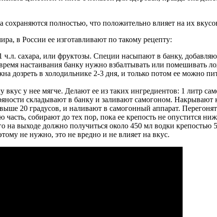
ла сохраняются полностью, что положительно влияет на их вкусо
ира, в России ее изготавливают по такому рецепту:
а, 1 ч.л. сахара, или фруктозы. Специи насыпают в банку, добавл
 время настаивания банку нужно взбалтывать или помешивать ло
жна дозреть в холодильнике 2-3 дня, и только потом ее можно пи
вкус у нее мягче. Делают ее из таких ингредиентов: 1 литр само
ряности складывают в банку и заливают самогоном. Накрывают кр
 выше 20 градусов, и наливают в самогонный аппарат. Перегонят
ю часть, собирают до тех пор, пока ее крепость не опустится ниж
го на выходе должно получиться около 450 мл водки крепостью 5
тому не нужно, это не вредно и не влияет на вкус.