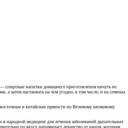
н» — спиртные напитки домашнего приготовления ничуть не
 а затем настаивать на чем угодно, в том числе, и на семенах
невосточные и китайские пряности по Великому шелковому
 и в народной медицине для лечения заболеваний дыхательных
твительно по вкусу напоминает лекарство от кашля, которым