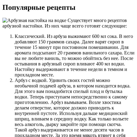
Популярные рецепты
Существует много рецептов
арбузной настойки. Из них чаще всего готовят следующие:
Классический. Из арбуза выжимают 600 мл сока. В него
добавляют 150 граммов сахара. Далее варят сироп в
течение 15 минут при постоянном помешивании. Для
аромата подсыпают 20 граммов ванильного сахара. Если
вы не любите ваниль, то можно обойтись без нее. После
остывания в арбузный сироп вливают 400 мл водки.
Настойку выдерживают в течение недели в темном и
прохладном месте.
Арбуз с водкой. Удивить своих гостей можно
необычной подачей арбуза, в котором находится водка.
Для этого вам понадобится спелый плод и бутылка
водки. Теперь приступаем непосредственно к самому
приготовлению. Арбуз вымываем. Возле хвостика
делаем отверстие, которое должно приводить к
внутренней пустоте. Используя дальше медицинский
шприц, вливаем в середину водку. Как только вольете
весь алкоголь, дырку закройте при помощи скотча.
Такой арбуз выдерживается не менее десяти часов в
прохладном месте. За это время мякоть втянет в себя