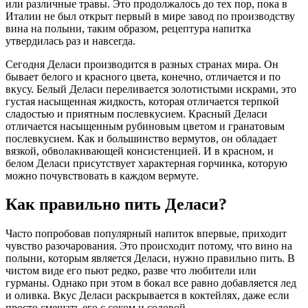
или различные травы. Это продолжалось до тех пор, пока в
Италии не был открыт первый в мире завод по производству
вина на полыни, таким образом, рецептура напитка
утвердилась раз и навсегда.
Сегодня Деласи производится в разных странах мира. Он
бывает белого и красного цвета, конечно, отличается и по
вкусу. Белый Деласи переливается золотистыми искрами, это
густая насыщенная жидкость, которая отличается терпкой
сладостью и приятным послевкусием. Красный Деласи
отличается насыщенным рубиновым цветом и гранатовым
послевкусием. Как и большинство вермутов, он обладает
вязкой, обволакивающей консистенцией. И в красном, и
белом Деласи присутствует характерная горчинка, которую
можно почувствовать в каждом вермуте.
Как правильно пить Деласи?
Часто попробовав популярный напиток впервые, приходит
чувство разочарования. Это происходит потому, что вино на
полыни, которым является Деласи, нужно правильно пить. В
чистом виде его пьют редко, разве что любители или
гурманы. Однако при этом в бокал все равно добавляется лед
и оливка. Вкус Деласи раскрывается в коктейлях, даже если
просто смешать его с соком и содовой.