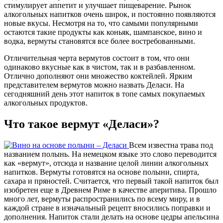
стимулирует аппетит и улучшает пищеварение. Рынок
алкогольных напитков очень широк, и постоянно появляются
новые вкусы. Несмотря на то, что самыми популярными
остаются такие продукты как коньяк, шампанское, вино и
водка, вермуты становятся все более востребованными.
Отличительная черта вермутов состоит в том, что они
одинаково вкусные как в чистом, так и в разбавленном.
Отлично дополняют они множество коктейлей. Ярким
представителем вермутов можно назвать Деласи. На
сегодняшний день этот напиток в топе самых покупаемых
алкогольных продуктов.
Что такое вермут «Деласи»?
Всем известна трава под
названием полынь. На немецком языке это слово переводится
как «вермут», отсюда и название целой линии алкогольных
напитков. Вермуты готовятся на основе полыни, спирта,
сахара и пряностей. Считается, что первый такой напиток был
изобретен еще в Древнем Риме в качестве аперитива. Прошло
много лет, вермуты распространились по всему миру, и в
каждой стране в изначальный рецепт вносились поправки и
дополнения. Напиток стали делать на основе цедры апельсина