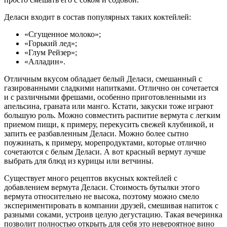
Деласи входит в состав популярных таких коктейлей:
«Сгущенное молоко»;
«Горький лед»;
«Глум Рейзер»;
«Алладин».
Отличным вкусом обладает белый Деласи, смешанный с
газированными сладкими напитками. Отлично он сочетается
и с различными фрешами, особенно приготовленными из
апельсина, граната или манго. Кстати, закуски тоже играют
большую роль. Можно совместить распитие вермута с легким
приемом пищи, к примеру, перекусить свежей клубникой, и
запить ее разбавленным Деласи. Можно более сытно
поужинать, к примеру, морепродуктами, которые отлично
сочетаются с белым Деласи. А вот красный вермут лучше
выбрать для блюд из курицы или ветчины.
Существует много рецептов вкусных коктейлей с
добавлением вермута Деласи. Стоимость бутылки этого
вермута относительно не высока, поэтому можно смело
экспериментировать в компании друзей, смешивая напиток с
разными соками, устроив целую дегустацию. Такая вечеринка
позволит полностью открыть для себя это невероятное вино