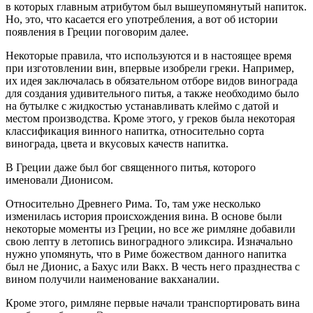
в которых главным атрибутом был вышеупомянутый напиток.
Но, это, что касается его употребления, а вот об истории
появления в Греции поговорим далее.
Некоторые правила, что используются и в настоящее время
при изготовлении вин, впервые изобрели греки. Например,
их идея заключалась в обязательном отборе видов винограда
для создания удивительного питья, а также необходимо было
на бутылке с жидкостью устанавливать клеймо с датой и
местом производства. Кроме этого, у греков была некоторая
классификация винного напитка, относительно сорта
винограда, цвета и вкусовых качеств напитка.
В Греции даже был бог священного питья, которого
именовали Дионисом.
Относительно Древнего Рима. То, там уже несколько
изменилась история происхождения вина. В основе были
некоторые моменты из Греции, но все же римляне добавили
свою лепту в летопись виноградного эликсира. Изначально
нужно упомянуть, что в Риме божеством данного напитка
был не Дионис, а Бахус или Вакх. В честь него празднества с
вином получили наименование вакханалии.
Кроме этого, римляне первые начали транспортировать вина