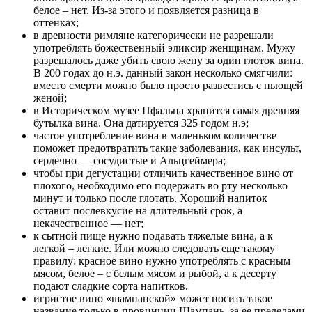
белое – нет. Из-за этого и появляется разница в
оттенках;
в древности римляне категорически не разрешали
употреблять божественный эликсир женщинам. Мужу
разрешалось даже убить свою жену за один глоток вина.
В 200 годах до н.э. данный закон несколько смягчили:
вместо смерти можно было просто развестись с пьющей
женой;
в Историческом музее Пфальца хранится самая древняя
бутылка вина. Она датируется 325 годом н.э;
частое употребление вина в маленьком количестве
поможет предотвратить такие заболевания, как инсульт,
сердечно — сосудистые и Альцгеймера;
чтобы при дегустации отличить качественное вино от
плохого, необходимо его подержать во рту несколько
минут и только после глотать. Хороший напиток
оставит послевкусие на длительный срок, а
некачественное — нет;
к сытной пище нужно подавать тяжелые вина, а к
легкой – легкие. Или можно следовать еще такому
правилу: красное вино нужно употреблять с красным
мясом, белое – с белым мясом и рыбой, а к десерту
подают сладкие сорта напитков.
игристое вино «шампанской» может носить такое
название только в провинции Шампань, за ее пределами