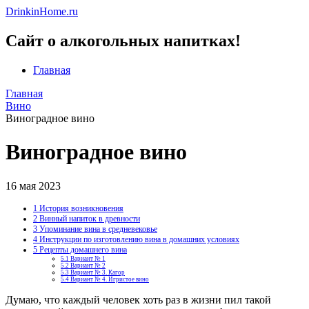
DrinkinHome.ru
Сайт о алкогольных напитках!
Главная
Главная
Вино
Виноградное вино
Виноградное вино
16 мая 2023
1
История возникновения
2
Винный напиток в древности
3
Упоминание вина в средневековье
4
Инструкции по изготовлению вина в домашних условиях
5
Рецепты домашнего вина
5.1
Вариант № 1
5.2
Вариант № 2
5.3
Вариант № 3. Кагор
5.4
Вариант № 4. Игристое вино
Думаю, что каждый человек хоть раз в жизни пил такой