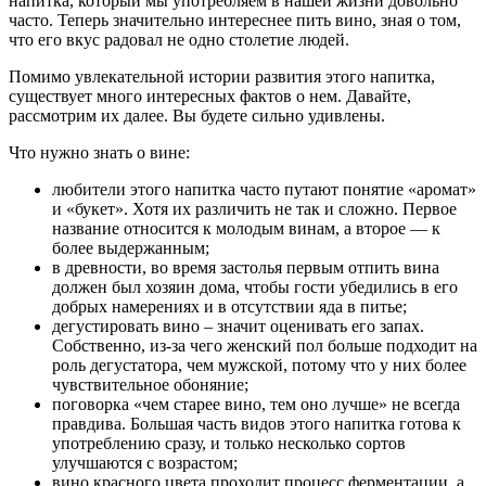
напитка, который мы употребляем в нашей жизни довольно
часто. Теперь значительно интереснее пить вино, зная о том,
что его вкус радовал не одно столетие людей.
Помимо увлекательной истории развития этого напитка,
существует много интересных фактов о нем. Давайте,
рассмотрим их далее. Вы будете сильно удивлены.
Что нужно знать о вине:
любители этого напитка часто путают понятие «аромат»
и «букет». Хотя их различить не так и сложно. Первое
название относится к молодым винам, а второе — к
более выдержанным;
в древности, во время застолья первым отпить вина
должен был хозяин дома, чтобы гости убедились в его
добрых намерениях и в отсутствии яда в питье;
дегустировать вино – значит оценивать его запах.
Собственно, из-за чего женский пол больше подходит на
роль дегустатора, чем мужской, потому что у них более
чувствительное обоняние;
поговорка «чем старее вино, тем оно лучше» не всегда
правдива. Большая часть видов этого напитка готова к
употреблению сразу, и только несколько сортов
улучшаются с возрастом;
вино красного цвета проходит процесс ферментации, а