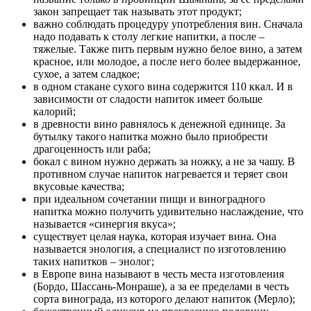
закон запрещает так называть этот продукт;
важно соблюдать процедуру употребления вин. Сначала
надо подавать к столу легкие напитки, а после –
тяжелые. Также пить первым нужно белое вино, а затем
красное, или молодое, а после него более выдержанное,
сухое, а затем сладкое;
в одном стакане сухого вина содержится 110 ккал. И в
зависимости от сладости напиток имеет больше
калорий;
в древности вино равнялось к денежной единице. За
бутылку такого напитка можно было приобрести
драгоценность или раба;
бокал с вином нужно держать за ножку, а не за чашу. В
противном случае напиток нагревается и теряет свои
вкусовые качества;
при идеальном сочетании пищи и виноградного
напитка можно получить удивительно наслаждение, что
называется «синергия вкуса»;
существует целая наука, которая изучает вина. Она
называется энология, а специалист по изготовлению
таких напитков – энолог;
в Европе вина называют в честь места изготовления
(Бордо, Шассань-Монраше), а за ее пределами в честь
сорта винограда, из которого делают напиток (Мерло);