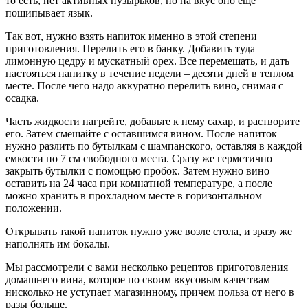
то есть, нет активных пузырьков, но на вкус оно еще
пощипывает язык.
Так вот, нужно взять напиток именно в этой степени
приготовления. Перелить его в банку. Добавить туда
лимонную цедру и мускатный орех. Все перемешать, и дать
настояться напитку в течение недели – десяти дней в теплом
месте. После чего надо аккуратно перелить вино, снимая с
осадка.
Часть жидкости нагрейте, добавьте к нему сахар, и растворите
его. Затем смешайте с оставшимся вином. После напиток
нужно разлить по бутылкам с шампанского, оставляя в каждой
емкости по 7 см свободного места. Сразу же герметично
закрыть бутылки с помощью пробок. Затем нужно вино
оставить на 24 часа при комнатной температуре, а после
можно хранить в прохладном месте в горизонтальном
положении.
Открывать такой напиток нужно уже возле стола, и зразу же
наполнять им бокалы.
Мы рассмотрели с вами несколько рецептов приготовления
домашнего вина, которое по своим вкусовым качествам
нисколько не уступает магазинному, причем польза от него в
разы больше.