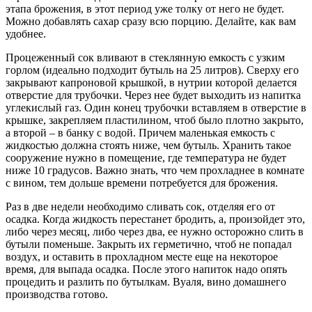
этапа брожения, в этот период уже толку от него не будет.
Можно добавлять сахар сразу всю порцию. Делайте, как вам
удобнее.
Процеженный сок вливают в стеклянную емкость с узким
горлом (идеально подходит бутыль на 25 литров). Сверху его
закрывают капроновой крышкой, в нутрии которой делается
отверстие для трубочки. Через нее будет выходить из напитка
углекислый газ. Один конец трубочки вставляем в отверстие в
крышке, закрепляем пластилином, чтоб было плотно закрыто,
а второй – в банку с водой. Причем маленькая емкость с
жидкостью должна стоять ниже, чем бутыль. Хранить такое
сооружение нужно в помещение, где температура не будет
ниже 10 градусов. Важно знать, что чем прохладнее в комнате
с вином, тем дольше времени потребуется для брожения.
Раз в две недели необходимо сливать сок, отделяя его от
осадка. Когда жидкость перестанет бродить, а, произойдет это,
либо через месяц, либо через два, ее нужно осторожно слить в
бутыли поменьше. Закрыть их герметично, чтоб не попадал
воздух, и оставить в прохладном месте еще на некоторое
время, для выпада осадка. После этого напиток надо опять
процедить и разлить по бутылкам. Вуаля, вино домашнего
производства готово.