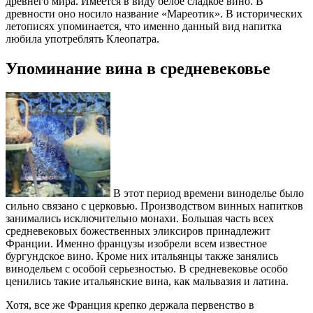
древнего мира. Имеется в виду белое сладкое вино. В
древности оно носило название «Мареотик». В исторических
летописях упоминается, что именно данный вид напитка
любила употреблять Клеопатра.
Упоминание вина в средневековье
В этот период времени виноделье было
сильно связано с церковью. Производством винных напитков
занимались исключительно монахи. Большая часть всех
средневековых божественных эликсиров принадлежит
Франции. Именно французы изобрели всем известное
бургундское вино. Кроме них итальянцы также занялись
винодельем с особой серьезностью. В средневековье особо
ценились такие итальянские вина, как мальвазия и латина.
Хотя, все же Франция крепко держала первенство в