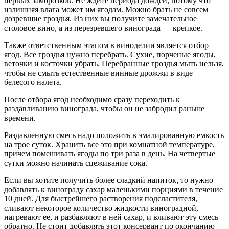
первых заморозков. Не ждите периода дождей, потому что
излишняя влага может им ягодам. Можно брать не совсем
дозревшие гроздья. Из них вы получите замечательное
столовое вино, а из перезревшего винограда — крепкое.
Также ответственным этапом в виноделии является отбор
ягод. Все гроздья нужно перебрать. Сухие, порченые ягоды,
веточки и косточки убрать. Перебранные гроздья мыть нельзя,
чтобы не смыть естественные винные дрожжи в виде
белесого налета.
После отбора ягод необходимо сразу переходить к
раздавливанию винограда, чтобы он не забродил раньше
времени.
Раздавленную смесь надо положить в эмалированную емкость
на трое суток. Хранить все это при комнатной температуре,
причем помешивать ягоды по три раза в день. На четвертые
сутки можно начинать сцеживание сока.
Если вы хотите получить более сладкий напиток, то нужно
добавлять к винограду сахар маленькими порциями в течение
10 дней. Для быстрейшего растворения подсластителя,
сливают некоторое количество жидкости виноградной,
нагревают ее, и разбавляют в ней сахар, и вливают эту смесь
обратно. Не стоит добавлять этот консервант по окончанию