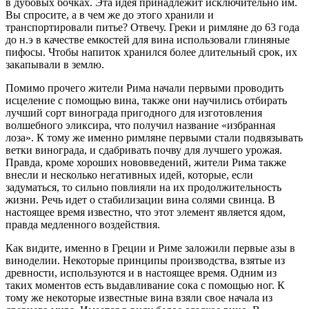
в дубовых бочках. Эта идея принадлежит исключительно им.
Вы спросите, а в чем же до этого хранили и
транспортировали питье? Отвечу. Греки и римляне до 63 года
до н.э в качестве емкостей для вина использовали глиняные
пифосы. Чтобы напиток хранился более длительный срок, их
закапывали в землю.
Помимо прочего жители Рима начали первыми проводить
исцеление с помощью вина, также они научились отбирать
лучший сорт винограда пригодного для изготовления
волшебного эликсира, что получил название «избранная
лоза». К тому же именно римляне первыми стали подвязывать
ветки винограда, и сдабривать почву для лучшего урожая.
Правда, кроме хороших нововведений, жители Рима также
внесли и несколько негативных идей, которые, если
задуматься, то сильно повлияли на их продолжительность
жизни. Речь идет о стабилизации вина солями свинца. В
настоящее время известно, что этот элемент является ядом,
правда медленного воздействия.
Как видите, именно в Греции и Риме заложили первые азы в
виноделии. Некоторые принципы производства, взятые из
древности, используются и в настоящее время. Одним из
таких моментов есть выдавливание сока с помощью ног. К
тому же некоторые известные вина взяли свое начала из