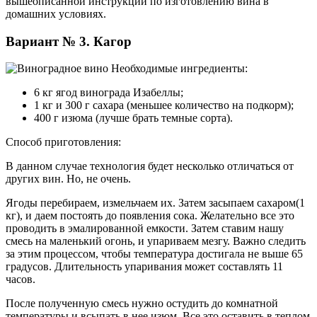
вышеописанной инструкции по изготовлению вина в
домашних условиях.
Вариант № 3. Кагор
Необходимые ингредиенты:
6 кг ягод винограда Изабеллы;
1 кг и 300 г сахара (меньшее количество на подкорм);
400 г изюма (лучше брать темные сорта).
Способ приготовления:
В данном случае технология будет несколько отличаться от
других вин. Но, не очень.
Ягоды перебираем, измельчаем их. Затем засыпаем сахаром(1
кг), и даем постоять до появления сока. Желательно все это
проводить в эмалированной емкости. Затем ставим нашу
смесь на маленький огонь, и упариваем мезгу. Важно следить
за этим процессом, чтобы температура достигала не выше 65
градусов. Длительность упаривания может составлять 11
часов.
После полученную смесь нужно остудить до комнатной
температуры и всыпать в нее изюм. Все это оставить в теплом