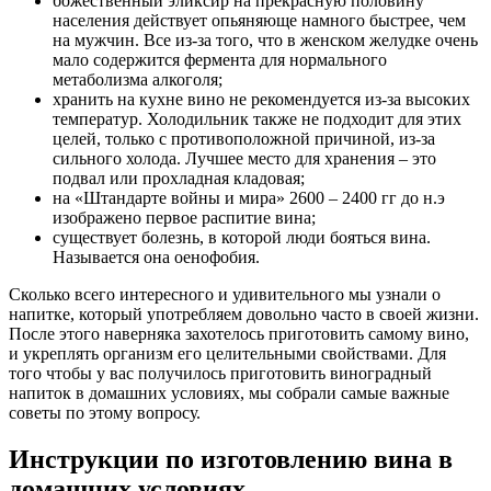
божественный эликсир на прекрасную половину
населения действует опьяняюще намного быстрее, чем
на мужчин. Все из-за того, что в женском желудке очень
мало содержится фермента для нормального
метаболизма алкоголя;
хранить на кухне вино не рекомендуется из-за высоких
температур. Холодильник также не подходит для этих
целей, только с противоположной причиной, из-за
сильного холода. Лучшее место для хранения – это
подвал или прохладная кладовая;
на «Штандарте войны и мира» 2600 – 2400 гг до н.э
изображено первое распитие вина;
существует болезнь, в которой люди бояться вина.
Называется она оенофобия.
Сколько всего интересного и удивительного мы узнали о
напитке, который употребляем довольно часто в своей жизни.
После этого наверняка захотелось приготовить самому вино,
и укреплять организм его целительными свойствами. Для
того чтобы у вас получилось приготовить виноградный
напиток в домашних условиях, мы собрали самые важные
советы по этому вопросу.
Инструкции по изготовлению вина в
домашних условиях