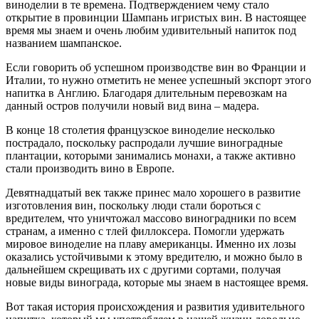
виноделии в те времена. Подтверждением чему стало
открытие в провинции Шампань игристых вин. В настоящее
время мы знаем и очень любим удивительный напиток под
названием шампанское.
Если говорить об успешном производстве вин во Франции и
Италии, то нужно отметить не менее успешный экспорт этого
напитка в Англию. Благодаря длительным перевозкам на
данный остров получили новый вид вина – мадера.
В конце 18 столетия французское виноделие несколько
пострадало, поскольку распродали лучшие виноградные
плантации, которыми занимались монахи, а также активно
стали производить вино в Европе.
Девятнадцатый век также принес мало хорошего в развитие
изготовления вин, поскольку люди стали бороться с
вредителем, что уничтожал массово виноградники по всем
странам, а именно с тлей филлоксера. Помогли удержать
мировое виноделие на плаву американцы. Именно их лозы
оказались устойчивыми к этому вредителю, и можно было в
дальнейшем скрещивать их с другими сортами, получая
новые виды винограда, которые мы знаем в настоящее время.
Вот такая история происхождения и развития удивительного