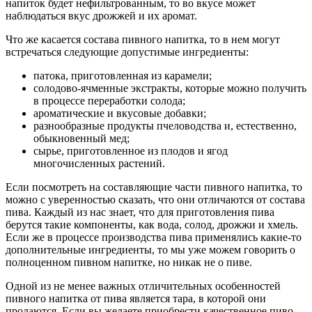
напиток будет нефильтрованным, то во вкусе может
наблюдаться вкус дрожжей и их аромат.
Что же касается состава пивного напитка, то в нем могут
встречаться следующие допустимые ингредиенты:
патока, приготовленная из карамели;
солодово-ячменные экстракты, которые можно получить
в процессе переработки солода;
ароматические и вкусовые добавки;
разнообразные продукты пчеловодства и, естественно,
обыкновенный мед;
сырье, приготовленное из плодов и ягод
многочисленных растений.
Если посмотреть на составляющие части пивного напитка, то
можно с уверенностью сказать, что они отличаются от состава
пива. Каждый из нас знает, что для приготовления пива
берутся такие компоненты, как вода, солод, дрожжи и хмель.
Если же в процессе производства пива применялись какие-то
дополнительные ингредиенты, то мы уже можем говорить о
полноценном пивном напитке, но никак не о пиве.
Одной из не менее важных отличительных особенностей
пивного напитка от пива является тара, в которой они
продаются. Если вы желаете приобрести качественное пиво,